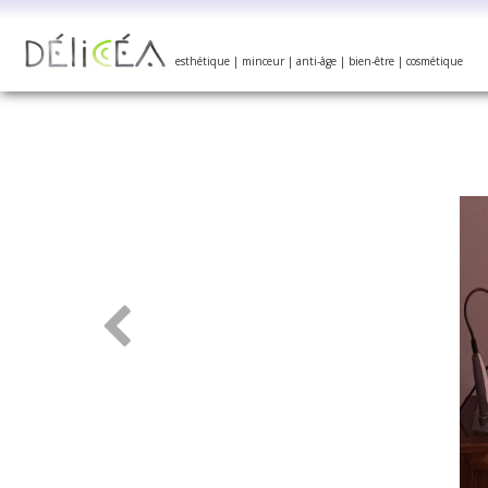
_________
esthétique | minceur | anti-âge | bien-être | cosmétique