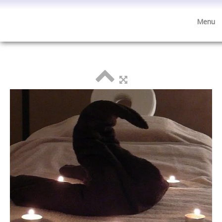
Menu
Visite de l'institut
accueil
esthétique
minceur
anti-âge
bien-être
cosmétique
boutique cadeaux