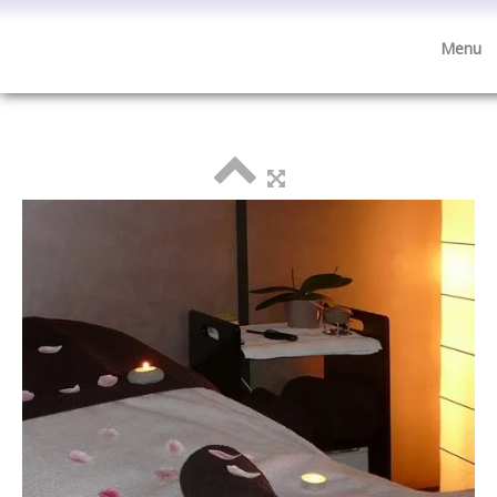
Menu
Visite de l'institut
accueil
esthétique
minceur
anti-âge
bien-être
cosmétique
boutique cadeaux