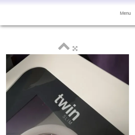
Menu
Visite de l'institut
accueil
esthétique
minceur
anti-âge
bien-être
cosmétique
boutique cadeaux