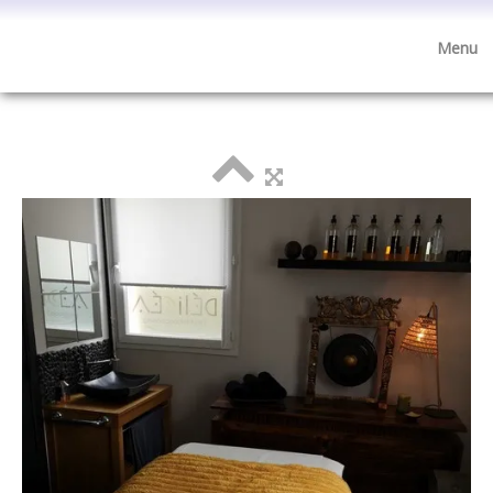
Menu
Visite de l'institut
accueil
esthétique
minceur
anti-âge
bien-être
cosmétique
boutique cadeaux